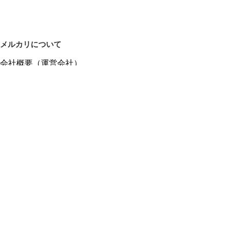
メルカリについて
会社概要（運営会社）
採用情報
プレスリリース
公式ブログ
プレスキット
メルカリUS
メルカリShops
m department（エムデパ）
ヘルプ
ヘルプセンター（ガイド・お問い合わせ）
メルカリShopsでショップを開設する
メルカリShops ショップ管理画面にログイン
メルカリShops出店者向けガイド
お問い合わせ一覧
フリーワードから商品をさがす