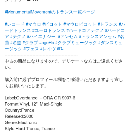
#MonumentalMovementのトランス一覧ページ
#レコード
#マウロ
#ピコット
#マウロピコット
#トランス
#ハ
ードトランス
#ユーロトランス
#ハードコアテクノ
#ハードコ
ア
#テクノ
#ハイエナジー
#アンセム
#トランスアンセム
#名
曲
#名盤
#クラブ
#ageHa
#クラブミュージック
#ダンスミュ
ージック
#フェス
#レイヴ
#DJ
--------------------------------------------------

中古の商品になりますので、デリケートな方はご遠慮くださ
い。

購入前に必ずプロフィール欄をご確認いただきますよう宜し
くお願いいたします。

Label:Overdance! – ORA OR 9007-6

Format:Vinyl, 12", Maxi-Single

Country:France

Released:2000

Genre:Electronic

Style:Hard Trance, Trance