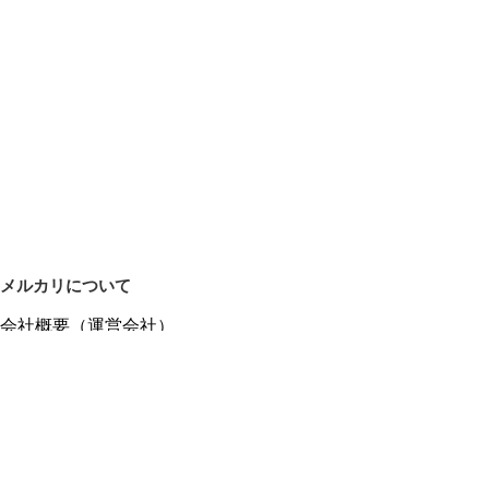
メルカリについて
会社概要（運営会社）
採用情報
プレスリリース
公式ブログ
プレスキット
メルカリUS
メルカリShops
m department（エムデパ）