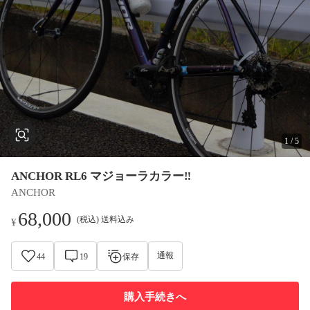
1
/
5
ANCHOR RL6 マジョーラカラー‼️
ANCHOR
68,000
(税込) 送料込み
¥
通報
44
19
保存
購入手続きへ