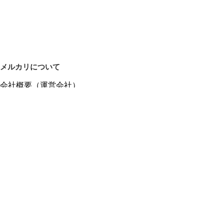
メルカリについて
会社概要（運営会社）
採用情報
プレスリリース
公式ブログ
プレスキット
メルカリUS
メルカリShops
m department（エムデパ）
ヘルプ
ヘルプセンター（ガイド・お問い合わせ）
メルカリShopsでショップを開設する
メルカリShops ショップ管理画面にログイン
メルカリShops出店者向けガイド