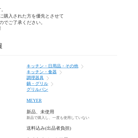
。

に購入された方を優先とさせて

のでご了承ください。
前
報
キッチン・日用品・その他
キッチン・食器
調理器具
鍋・グリル
グリルパン
MEYER
新品、未使用
新品で購入し、一度も使用していない
送料込み(出品者負担)