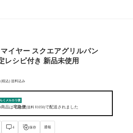
R マイヤー スクエアグリルパン
 限定レシピ付き 新品未使用
(税込) 送料込み
らくメルカリ便
の商品は
宅急便
で配送されました
(送料 ¥1050)
通報
4
保存