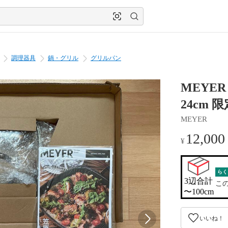
調理器具
鍋・グリル
グリルパン
MEYE
24cm
MEYER
12,000
¥
らく
3辺合計

こ
〜100cm
いいね！