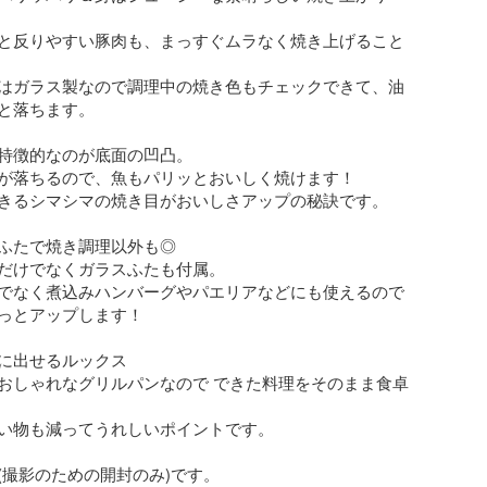
と反りやすい豚肉も、まっすぐムラなく焼き上げること
はガラス製なので調理中の焼き色もチェックできて、油
と落ちます。

特徴的なのが底面の凹凸。

が落ちるので、魚もパリッとおいしく焼けます！

きるシマシマの焼き目がおいしさアップの秘訣です。

ふたで焼き調理以外も◎

だけでなくガラスふたも付属。

でなく煮込みハンバーグやパエリアなどにも使えるので

っとアップします！

に出せるルックス

おしゃれなグリルパンなので できた料理をそのまま食卓
い物も減ってうれしいポイントです。

(撮影のための開封のみ)です。
