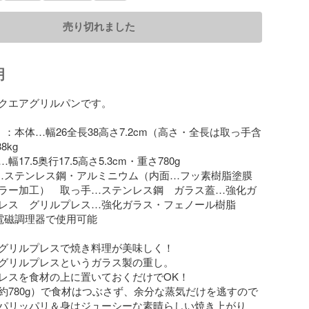
売り切れました
明
クエアグリルパンです。

：本体…幅26全長38高さ7.2cm（高さ・全長は取っ手含
kg

17.5奥行17.5高さ5.3cm・重さ780g

…ステンレス鋼・アルミニウム（内面…フッ素樹脂塗膜
ラー加工）　取っ手…ステンレス鋼　ガラス蓋…強化ガ
レス　グリルプレス…強化ガラス・フェノール樹脂　

電磁調理器で使用可能

グリルプレスで焼き料理が美味しく！

グリルプレスというガラス製の重し。

レスを食材の上に置いておくだけでOK！

約780g）で食材はつぶさず、余分な蒸気だけを逃すので

パリッパリ＆身はジューシーな素晴らしい焼き上がり