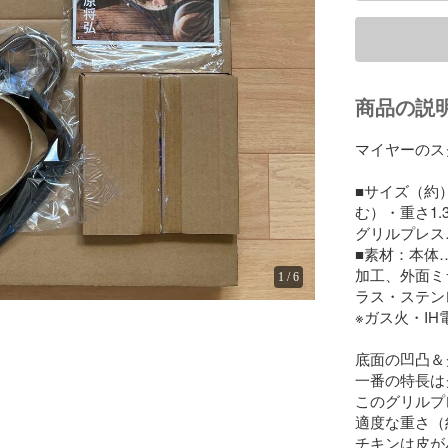
商品の説
マイヤーのス
■サイズ（約）
む）・重さ1.38
グリルプレス…幅
■素材：本体
加工、外面ミ
1
/
6
ラス・ステン
※ガス火・IH
底面の凹凸＆
一番の特長は
このグリルプ
適度な重さ（
チキンは皮が