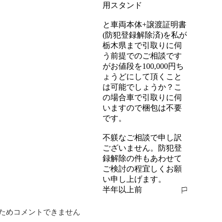
用スタンド

と車両本体+譲渡証明書
(防犯登録解除済)を私が
栃木県まで引取りに伺
う前提でのご相談です
がお値段を100,000円ち
ょうどにして頂くこと
は可能でしょうか？こ
の場合車で引取りに伺
いますので梱包は不要
です。

不躾なご相談で申し訳
ございません。防犯登
録解除の件もあわせて
ご検討の程宜しくお願
い申し上げます。
半年以上前
報告する
ためコメントできません