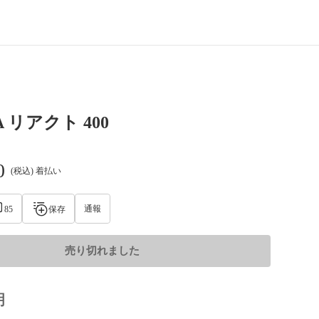
A リアクト 400
0
(税込) 着払い
通報
85
保存
売り切れました
明