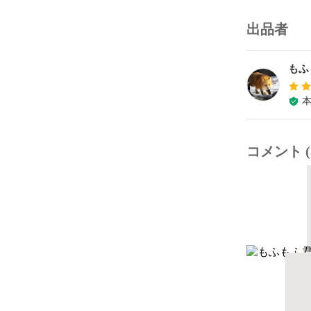
出品者
もふ
コメント (8