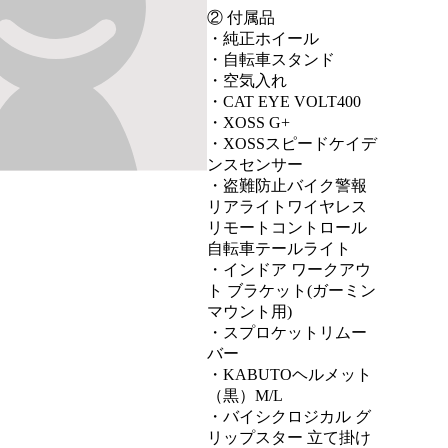
② 付属品

・純正ホイール

・自転車スタンド

・空気入れ

・CAT EYE VOLT400

・XOSS G+

・XOSSスピードケイデ
ンスセンサー

・盗難防止バイク警報
リアライトワイヤレス
リモートコントロール
自転車テールライト

・インドア ワークアウ
ト ブラケット(ガーミン 
マウント用)

・スプロケットリムー
バー

・KABUTOヘルメット
（黒）M/L

・バイシクロジカル グ
リップスター 立て掛け