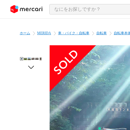
ンツにスキップ
ホーム
MERIDA
車・バイク・自転車
自転車
自転車本