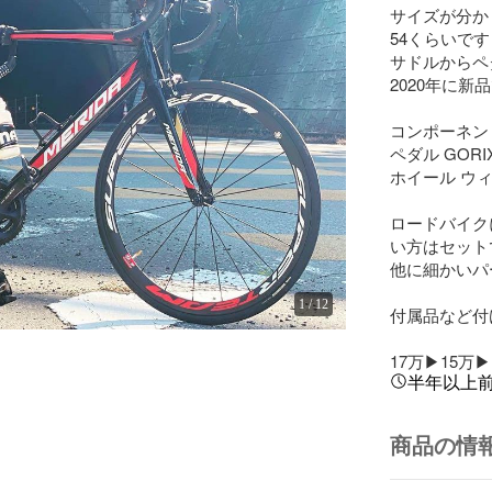
サイズが分か
54くらいです
サドルからペダ
2020年に新
コンポーネントS
ペダル GORIX 
ホイール ウィ
ロードバイク
い方はセット
他に細かいパ
1
/
12
付属品など付
17万▶︎15万▶︎
半年以上
商品の情