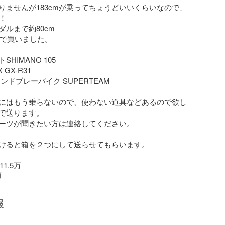
りませんが183cmが乗ってちょうどいいくらいなので、
！

ルまで約80cm

品で買いました。

HIMANO 105

GX-R31

ンドブレーバイク SUPERTEAM

にはもう乗らないので、使わない道具などあるので欲し
で送ります。

ーツが聞きたい方は連絡してください。

けると箱を２つにして送らせてもらいます。

11.5万
前
報