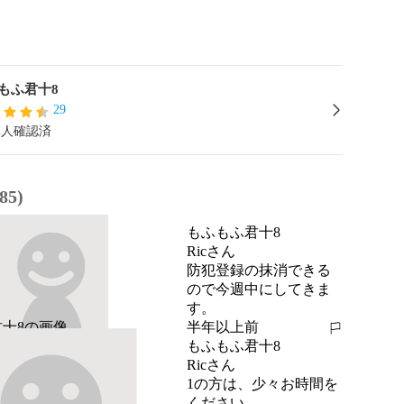
もふ君十8
29
本人確認済
5)
もふもふ君十8
Ricさん

防犯登録の抹消できる
ので今週中にしてきま
す。
半年以上前
報告する
もふもふ君十8
Ricさん

1の方は、少々お時間を
ください
