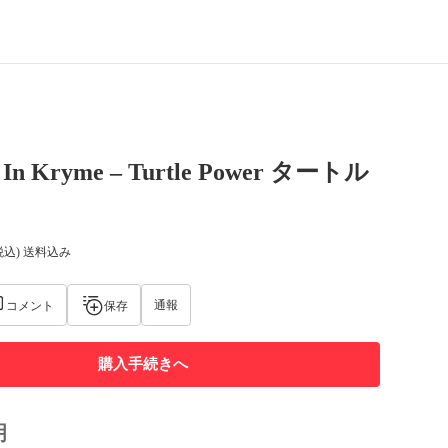
s In Kryme – Turtle Power タートル
税込) 送料込み
通報
コメント
保存
購入手続きへ
明