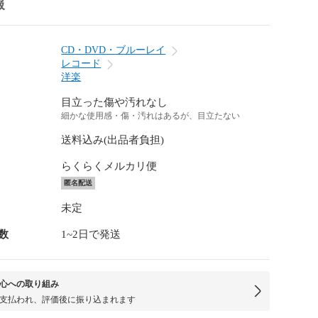
報
CD・DVD・ブルーレイ
レコード
洋楽
目立った傷や汚れなし
細かな使用感・傷・汚れはあるが、目立たない
送料込み(出品者負担)
らくらくメルカリ便
匿名配送
未定
数
1~2日で発送
心への取り組み
支払われ、評価後に振り込まれます