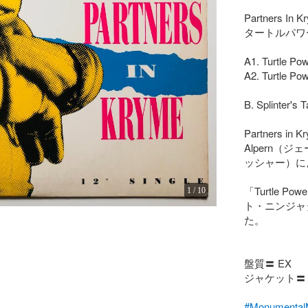
Partners In Kr
タートルパワー
A1. Turtle Powe
A2. Turtle Pow
B. Splinter's Ta
Partners in
Alpern（ジ
ッシャー）に
「Turtle
1
/
10
ト・ニンジャ
た。

盤質〓 EX

ジャケット〓 V
#Monumen