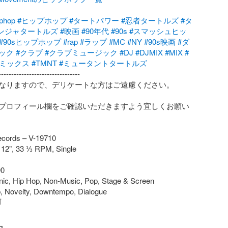
iphop
#ヒップホップ
#タートパワー
#忍者タートルズ
#タ
ンジャタートルズ
#映画
#90年代
#90s
#スマッシュヒッ
#90sヒップホップ
#rap
#ラップ
#MC
#NY
#90s映画
#ダ
ック
#クラブ
#クラブミュージック
#DJ
#DJMIX
#MIX
#
Jミックス
#TMNT
#ミュータントタートルズ
-------------------------------

なりますので、デリケートな方はご遠慮ください。

プロフィール欄をご確認いただきますよう宜しくお願い
cords – V-19710

 12", 33 ⅓ RPM, Single

0

nic, Hip Hop, Non-Music, Pop, Stage & Screen

, Novelty, Downtempo, Dialogue
前