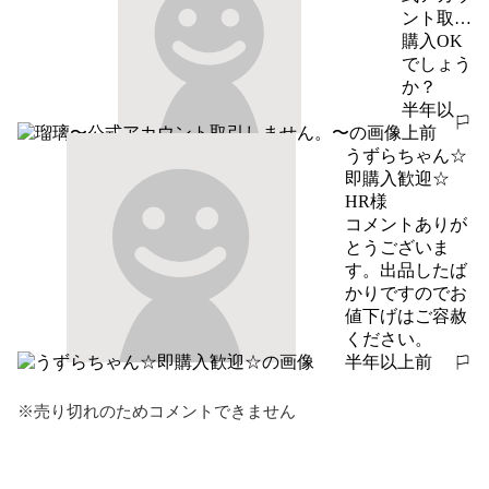
ント取引
しませ
購入OK
ん。〜
でしょう
か？
半年以
報告する
上前
うずらちゃん☆
即購入歓迎☆
HR様

コメントありが
とうございま
す。出品したば
かりですのでお
値下げはご容赦
ください。
半年以上前
報告する
※売り切れのためコメントできません