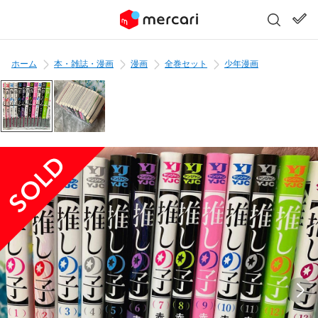
ホーム
本・雑誌・漫画
漫画
全巻セット
少年漫画