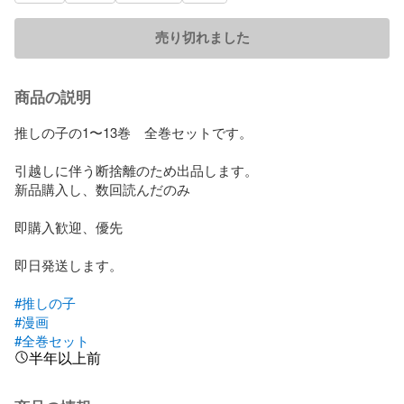
売り切れました
商品の説明
推しの子の1〜13巻　全巻セットです。

引越しに伴う断捨離のため出品します。

新品購入し、数回読んだのみ

即購入歓迎、優先

即日発送します。

#推しの子
#漫画
#全巻セット
半年以上前