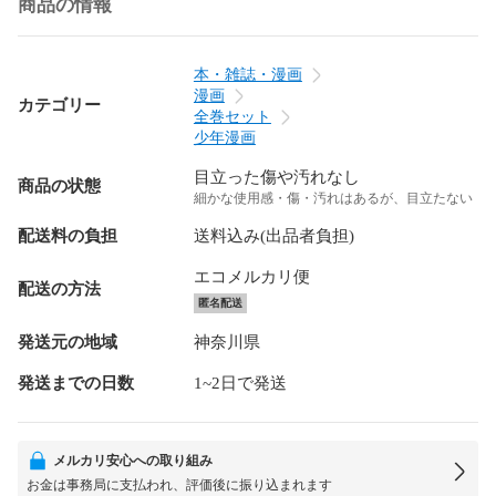
商品の情報
本・雑誌・漫画
漫画
カテゴリー
全巻セット
少年漫画
目立った傷や汚れなし
商品の状態
細かな使用感・傷・汚れはあるが、目立たない
配送料の負担
送料込み(出品者負担)
エコメルカリ便
配送の方法
匿名配送
発送元の地域
神奈川県
発送までの日数
1~2日で発送
メルカリ安心への取り組み
お金は事務局に支払われ、評価後に振り込まれます