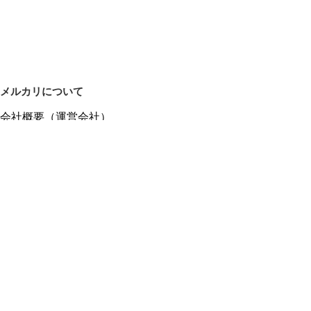
メルカリについて
会社概要（運営会社）
採用情報
プレスリリース
公式ブログ
プレスキット
メルカリUS
メルカリShops
m department（エムデパ）
ヘルプ
ヘルプセンター（ガイド・お問い合わせ）
メルカリShopsでショップを開設する
メルカリShops ショップ管理画面にログイン
メルカリShops出店者向けガイド