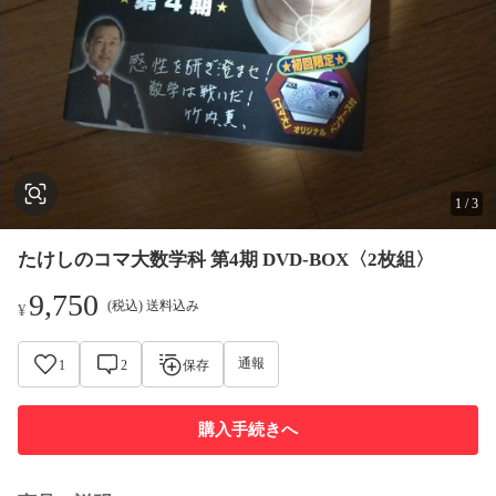
1
/
3
たけしのコマ大数学科 第4期 DVD-BOX〈2枚組〉
9,750
(税込) 送料込み
¥
通報
1
2
保存
購入手続きへ