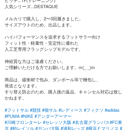
ピッチ...TF(トレーニング)

人気シリーズ...DESTAQUE

メルカリで購入し、2〜3回履きました。

サイズアウトのため、出品します。

ハイパフォーマンスを追求するフットサラー向け

フィット性・軽量性・安定性に優れた

人工芝専用フラッグシップモデルです。

神経質な方はご遠慮ください。

ご理解いただける方でお願いします。m(_ _)m

商品は、緩衝材で包み、ダンボール等で梱包し、

発送となります。

すり替え防止のため、購入後の返品、キャンセル対応は致し
かねます。

#フットサル
#競技
#個サル
#レディース
#フィクソ
#adidas
#PUMA
#NIKE
#アンダーアーマー
#川崎フロンターレ
#セレッソ大阪
#名古屋グランパス
#FC東
京
#柏レイソル
#ガンバ大阪
#浦和レッズ
#横浜Ｆマリノス
#