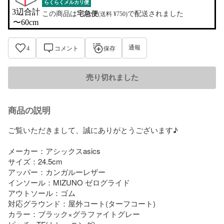
らくらくメルカリ便
3辺合計

この商品は
宅急便
で配送されました
(送料 ¥750)
〜60cm
通報
4
コメント
保存
売り切れました
商品の説明
ご覧いただきまして、誠にありがとうございます♪

メーカー：アシックスasics

サイズ：24.5cm

アッパー：カンガルーレザー

インソール：MIZUNO ゼログライド

アウトソール：ゴム

対応グラウンド：屋外コート(ターフコート)

カラー：ブラック×グラファイトグレー
