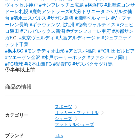
ヴィッセル神戸
#サンフレッチェ広島
#横浜FC
#北海道コンサ
ドーレ札幌
#鹿島アントラーズ
#大分トリニータ
#ベガルタ仙
台
#清水エスパルス
#サガン鳥栖
#湘南ベルマーレ
#V・ファ
ーレン長崎
#ギラヴァンツ北九州
#徳島ヴォルティス
#ジュビ
ロ磐田
#アルビレックス新潟
#ヴァンフォーレ甲府
#京都サン
ガF
.C. 
#東京ヴェルディ
#大宮アルディージャ
#ジェフユナイ
テッド千葉
#栃木SC
#モンテディオ山形
#アビスパ福岡
#FC町田ゼルビア
#ツエーゲン金沢
#水戸ホーリーホック
#ファジアーノ岡山
#FC琉球
#松本山雅FC
#愛媛FC
#ザスパクサツ群馬
半年以上前
商品の情報
スポーツ
サッカー・フットサル
カテゴリー
シューズ
フットサルシューズ
ブランド
asics