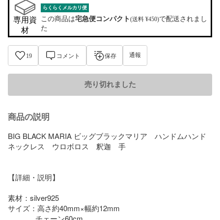
らくらくメルカリ便
この商品は
宅急便コンパクト
で配送されまし
専用資
(送料 ¥450)
た
材
通報
19
コメント
保存
売り切れました
商品の説明
BIG BLACK MARIA ビッグブラックマリア　ハンドムハンド
ネックレス　ウロボロス　釈迦　手　

【詳細・説明】

素材：silver925

サイズ：高さ約40mm×幅約12mm

              チェーン60cm
