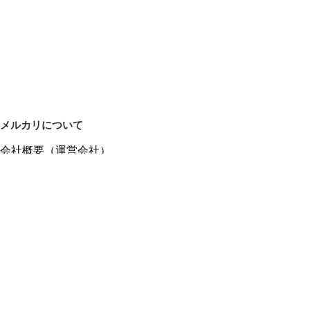
メルカリについて
会社概要（運営会社）
採用情報
プレスリリース
公式ブログ
プレスキット
メルカリUS
メルカリShops
m department（エムデパ）
ヘルプ
ヘルプセンター（ガイド・お問い合わせ）
メルカリShopsでショップを開設する