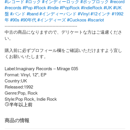
#レコード
#ロック
#インディーロック
#ポップロック
#record
#records
#Pop
#Rock
#Indie
#PopRock
#IndieRock
#UK
#UK
盤
#バンド
#band
#インディーバンド
#Vinyl
#12インチ
#1992
年
#90s
#90年代
#インディーズ
#Cuckoos
#Iscariot
--------------------------------------------------

中古の商品になりますので、デリケートな方はご遠慮くださ
い。

購入前に必ずプロフィール欄をご確認いただけますよう宜し
くお願いいたします。

Label:Imaginary Records – Mirage 035

Format: Vinyl, 12", EP

Country:UK

Released:1992

Genre:Pop, Rock

Style:Pop Rock, Indie Rock
半年以上前
商品の情報