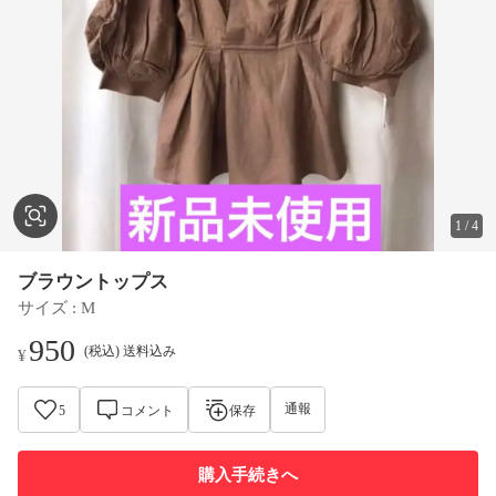
1
/
4
ブラウントップス
サイズ
 : 
M
950
(税込) 送料込み
¥
通報
5
コメント
保存
購入手続きへ