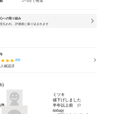
数
2~3日で発送
心への取り組み
支払われ、評価後に振り込まれます
キ
496
本人確認済
6)
ミツキ
値下げしました
半年以上前
報告する
tinbapj