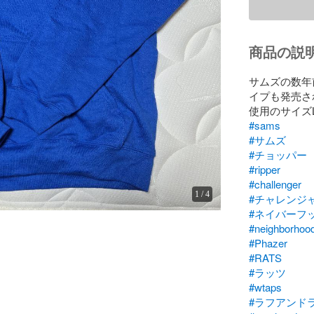
商品の説
サムズの数年
イプも発売さ
#sams
#サムズ
#チョッパー
#ripper
#challenger
1
/
4
#チャレンジ
#ネイバーフ
#neighborhoo
#Phazer
#RATS
#ラッツ
#wtaps
#ラフアンド