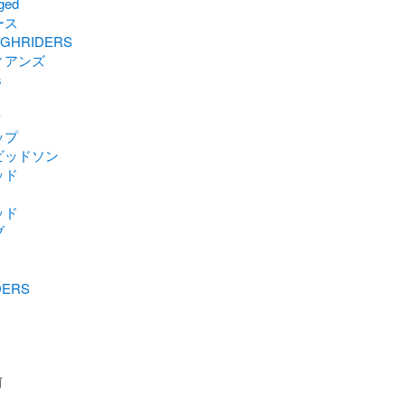
ged
ース
GHRIDERS
ィアンズ
s
P
ップ
ビッドソン
ッド
ッド
ブ
DERS
前