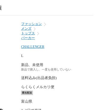
報
ファッション
メンズ
トップス
パーカー
CHALLENGER
L
新品、未使用
新品で購入し、一度も使用していない
送料込み(出品者負担)
らくらくメルカリ便
匿名配送
富山県