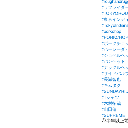
#roughandrug
#ラフライダ
#TOKYOROU
#東京インデ
#TokyoIndian
#porkchop
#PORKCHO
#ポークチョ
#ハーレーダ
#ショベルヘ
#パンヘッド
#ナックルヘ
#サイドバル
#長瀬智也
#キムタク
#SUNDAYRI
#Tシャツ
#木村拓哉
#山田蓮
#SUPREME
半年以上