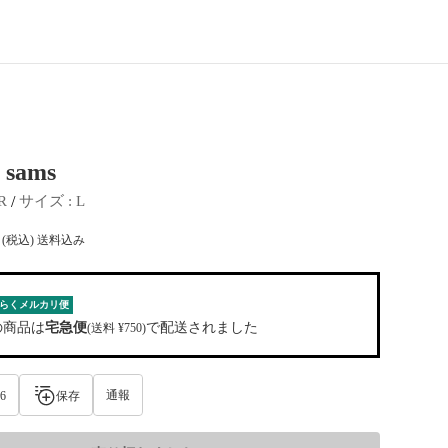
ams
 / 
R
サイズ
 : 
L
(税込) 送料込み
らくメルカリ便
の商品は
宅急便
で配送されました
(送料 ¥750)
通報
6
保存