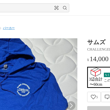
パーカー
サムズ s
CHALLENGE
14,000
¥
らく
3辺合計

こ
〜60cm
5