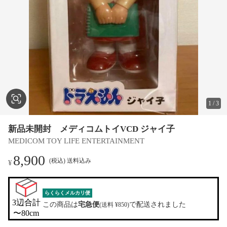
1
/
3
新品未開封 メディコムトイVCD ジャイ子
MEDICOM TOY LIFE ENTERTAINMENT
8,900
(税込) 送料込み
¥
らくらくメルカリ便
3辺合計

この商品は
宅急便
で配送されました
(送料 ¥850)
〜80cm