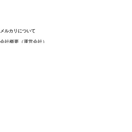
メルカリについて
会社概要（運営会社）
採用情報
プレスリリース
公式ブログ
プレスキット
メルカリUS
メルカリShops
m department（エムデパ）
ヘルプ
ヘルプセンター（ガイド・お問い合わせ）
メルカリShopsでショップを開設する
メルカリShops ショップ管理画面にログイン
メルカリShops出店者向けガイド
お問い合わせ一覧