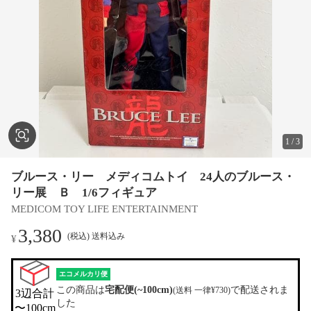
1
/
3
ブルース・リー メディコムトイ 24人のブルース・
リー展 Ｂ 1/6フィギュア
MEDICOM TOY LIFE ENTERTAINMENT
3,380
(税込) 送料込み
¥
エコメルカリ便
この商品は
宅配便(~100cm)
で配送されま
(送料 一律¥730)
3辺合計

した
〜100cm