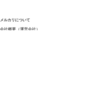
メルカリについて
会社概要（運営会社）
採用情報
プレスリリース
公式ブログ
プレスキット
メルカリUS
メルカリShops
m department（エムデパ）
ヘルプ
ヘルプセンター（ガイド・お問い合わせ）
メルカリShopsでショップを開設する
メルカリShops ショップ管理画面にログイン
メルカリShops出店者向けガイド
お問い合わせ一覧
フリーワードから商品をさがす