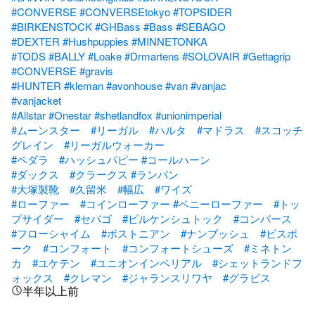
#CONVERSE
#CONVERSEtokyo
#TOPSIDER
#BIRKENSTOCK
#GHBass
#Bass
#SEBAGO
#DEXTER
#Hushpuppies
#MINNETONKA
#TODS
#BALLY
#Loake
#Drmartens
#SOLOVAIR
#Gettagrip
#CONVERSE
#gravis
#HUNTER
#kleman
#avonhouse
#van
#vanjac
#vanjacket
#Allstar
#Onestar
#shetlandfox
#unionimperial
#ムーンスター
#リーガル
#ハルタ
#マドラス
#スコッチ
グレイン
#リーガルウォーカー
#ペダラ
#ハッシュパピー
#コールハーン
#ダックス
#クラークス
#ランバン
#大塚製靴
#久留米
#幅広
#ワイズ
#ローファー
#コインローファー
#ペニーローファー
#トッ
プサイダー
#セバゴ
#ビルケンシュトック
#コンバース
#フローシャイム
#ボストニアン
#ナンブッシュ
#ビスポ
ーク
#コンフォート
#コンフォートシューズ
#ミネトン
カ
#ユケテン
#ユニオンインペリアル
#シェットランドフ
ォックス
#クレマン
#ジャランスリワヤ
#グラビス
半年以上前