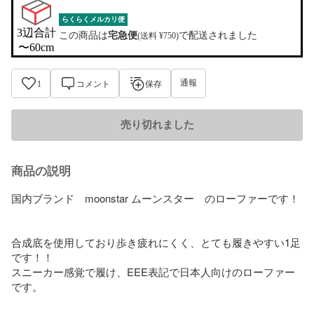
らくらくメルカリ便
3辺合計

この商品は
宅急便
で配送されました
(送料 ¥750)
〜60cm
通報
1
コメント
保存
売り切れました
商品の説明
国内ブランド　moonstar ムーンスター　のローファーです！

合成底を使用しており歩き疲れにくく、とても履きやすい1足
です！！

スニーカー感覚で履け、EEE表記で日本人向けのローファー
です。
