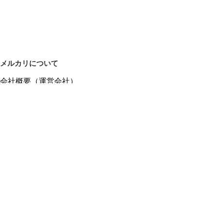
メルカリについて
会社概要（運営会社）
採用情報
プレスリリース
公式ブログ
プレスキット
メルカリUS
メルカリShops
m department（エムデパ）
ヘルプ
ヘルプセンター（ガイド・お問い合わせ）
メルカリShopsでショップを開設する
メルカリShops ショップ管理画面にログイン
メルカリShops出店者向けガイド