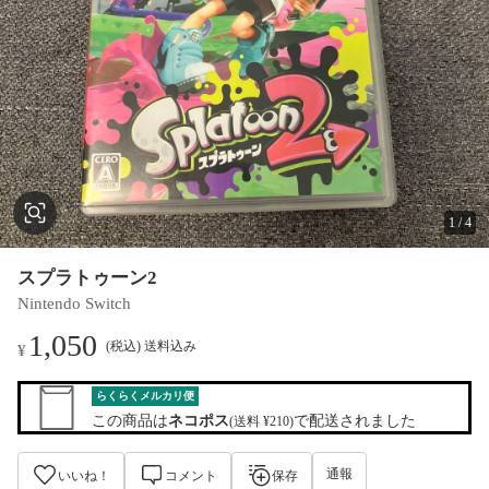
1
/
4
スプラトゥーン2
Nintendo Switch
1,050
(税込) 送料込み
¥
らくらくメルカリ便
この商品は
ネコポス
で配送されました
(送料 ¥210)
通報
いいね！
コメント
保存