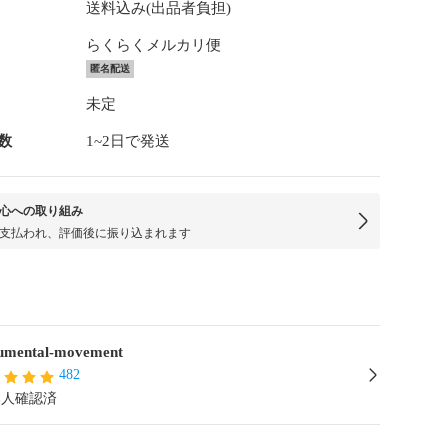
送料込み(出品者負担)
らくらくメルカリ便
匿名配送
未定
数
1~2日で発送
心への取り組み
支払われ、評価後に振り込まれます
mental-movement
482
本人確認済