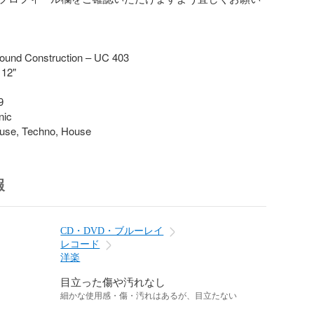
ound Construction – UC 403

12"



ic

ouse, Techno, House
報
CD・DVD・ブルーレイ
レコード
洋楽
目立った傷や汚れなし
細かな使用感・傷・汚れはあるが、目立たない