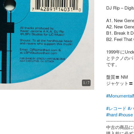
DJ Rip – Digita
A1. New Gener
A2. New Gener
B1. Break It D
B2. Feel That 
1999年にUnd
とテクノのパイオ
です。

盤質〓 NM

ジャケット〓 V
1
/
7
#Monumen
#レコード
#
#hard
#house
-------------------
中古の商品に
購入前に必ず