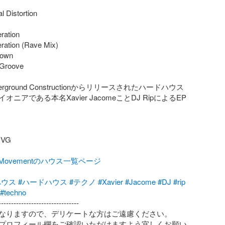
l Distortion

ation

ation (Rave Mix)

own

Groove

erground Constructionからリリースされたハードハウス
ニアである本名Xavier JacomeことDJ RipによるEP
G

talMovementのハウス一覧ページ
ハウス
#ハードハウス
#テクノ
#Xavier
#Jacome
#DJ
#rip
#techno
-------------------------------

なりますので、デリケートな方はご遠慮ください。

プロフィール欄をご確認いただけますよう宜しくお願い