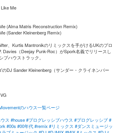
 Like Me

 Me (Alma Matris Reconstruction Remix)

 Me (Sander Kleinenberg Remix)

hshifter、Kurtis Mantronikのリミックスを手がけるUKのプロ
 Davies（Deejay Punk-Roc）がSpork名義でリリースし
シブハウストラック。

DJ Sander Kleinenberg（サンダー・クライネンバー


G

talMovementのハウス一覧ページ
ハウス
#house
#プログレッシブハウス
#プログレッシブ
#
ork
#00s
#00年代
#remix
#リミックス
#ダンスミュージッ
クラブミュージック
#DJ
#DJMIX
#MIX
#ミックス
#DJミ