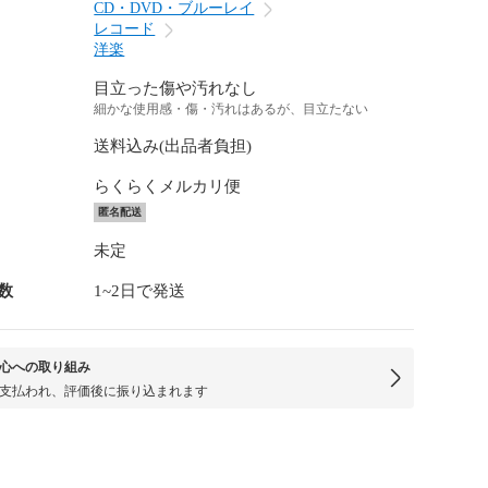
CD・DVD・ブルーレイ
レコード
洋楽
目立った傷や汚れなし
細かな使用感・傷・汚れはあるが、目立たない
送料込み(出品者負担)
らくらくメルカリ便
匿名配送
未定
数
1~2日で発送
心への取り組み
支払われ、評価後に振り込まれます