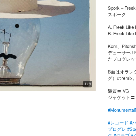
Spork – Freek
スポーク

A. Freek Like
B. Freek Like
Korn、Pitc
デューサーJ.P.
たプログレッ
B面はオランダの
グ）のremix。
1
/
9
盤質〓 VG

ジャケット〓 V
#Monumen
#レコード
#
プログレ
#Sp
ク
#クラブ
#