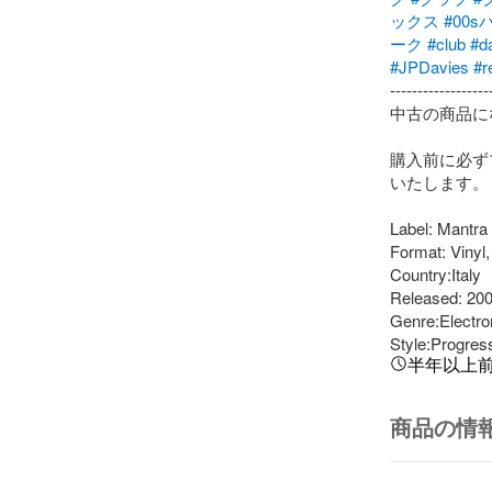
ックス
#00s
ーク
#club
#d
#JPDavies
#r
-------------------
中古の商品に
購入前に必ず
いたします。

Label: Mantra
Format: Vinyl, 
Country:Italy

Released: 200
Genre:Electron
Style:Progres
半年以上
商品の情