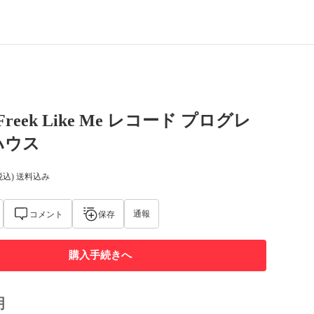
– Freek Like Me レコード プログレ
ハウス
税込) 送料込み
通報
コメント
保存
購入手続きへ
明