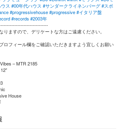
ハウス
#00年代ハウス
#サンダークライネンバーグ
#スポ
ance
#progressivehouse
#progressive
#イタリア盤
ecord
#records
#2003年
-------------------------------

なりますので、デリケートな方はご遠慮ください。

プロフィール欄をご確認いただきますよう宜しくお願い
 Vibes – MTR 2185

12"

3

ic

sive House
前
報