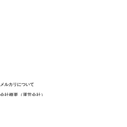
メルカリについて
会社概要（運営会社）
採用情報
プレスリリース
公式ブログ
プレスキット
メルカリUS