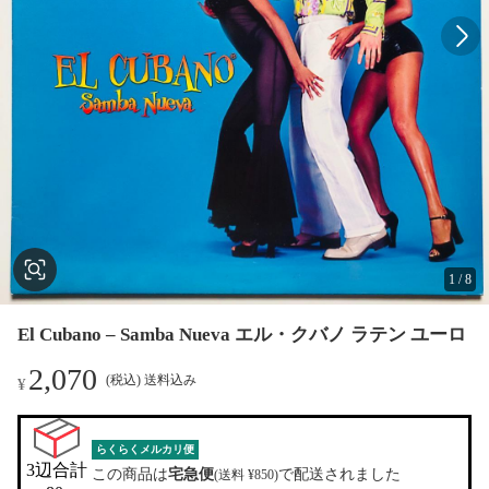
1
/
8
El Cubano – Samba Nueva エル・クバノ ラテン ユーロ
2,070
(税込) 送料込み
¥
らくらくメルカリ便
3辺合計

この商品は
宅急便
で配送されました
(送料 ¥850)