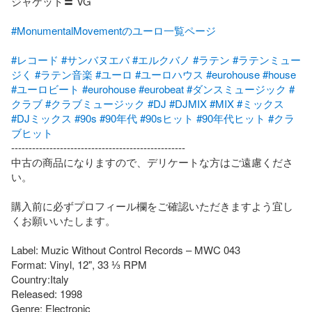
ジャケット〓 VG

#MonumentalMovementのユーロ一覧ページ
#レコード
#サンバヌエバ
#エルクバノ
#ラテン
#ラテンミュー
ジく
#ラテン音楽
#ユーロ
#ユーロハウス
#eurohouse
#house
#ユーロビート
#eurohouse
#eurobeat
#ダンスミュージック
#
クラブ
#クラブミュージック
#DJ
#DJMIX
#MIX
#ミックス
#DJミックス
#90s
#90年代
#90sヒット
#90年代ヒット
#クラ
ブヒット
--------------------------------------------------

中古の商品になりますので、デリケートな方はご遠慮くださ
い。

購入前に必ずプロフィール欄をご確認いただきますよう宜し
くお願いいたします。

Label: Muzic Without Control Records – MWC 043

Format: Vinyl, 12", 33 ⅓ RPM

Country:Italy

Released: 1998

Genre: Electronic
