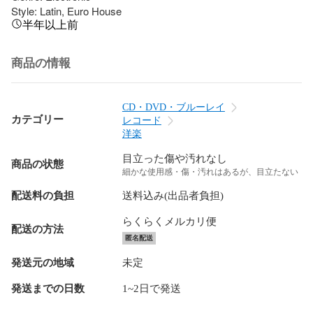
Style: Latin, Euro House
半年以上前
商品の情報
CD・DVD・ブルーレイ
カテゴリー
レコード
洋楽
目立った傷や汚れなし
商品の状態
細かな使用感・傷・汚れはあるが、目立たない
配送料の負担
送料込み(出品者負担)
らくらくメルカリ便
配送の方法
匿名配送
発送元の地域
未定
発送までの日数
1~2日で発送