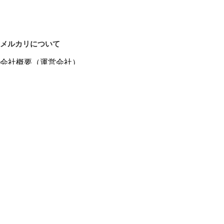
メルカリについて
会社概要（運営会社）
採用情報
プレスリリース
公式ブログ
プレスキット
メルカリUS
メルカリShops
m department（エムデパ）
ヘルプ
ヘルプセンター（ガイド・お問い合わせ）
メルカリShopsでショップを開設する
メルカリShops ショップ管理画面にログイン
メルカリShops出店者向けガイド
お問い合わせ一覧
フリーワードから商品をさがす