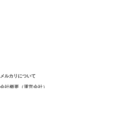
メルカリについて
会社概要（運営会社）
採用情報
プレスリリース
公式ブログ
プレスキット
メルカリUS
メルカリShops
m department（エムデパ）