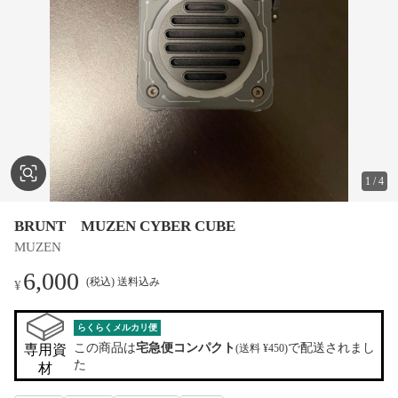
1
/
4
BRUNT MUZEN CYBER CUBE
MUZEN
6,000
(税込) 送料込み
¥
らくらくメルカリ便
この商品は
宅急便コンパクト
で配送されまし
専用資
(送料 ¥450)
た
材