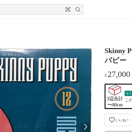
Skinny 
パピー
27,000
¥
らく
3辺合計

こ
〜80cm
いいね！