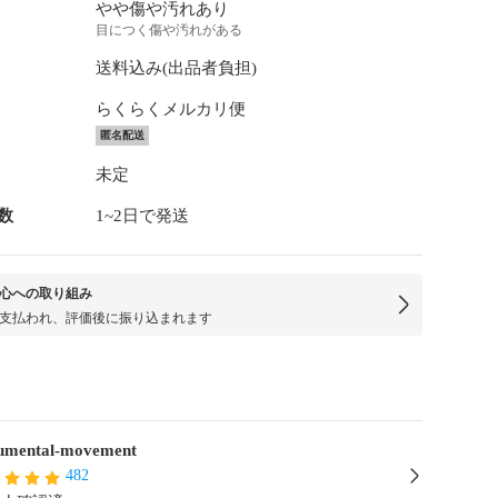
やや傷や汚れあり
目につく傷や汚れがある
送料込み(出品者負担)
らくらくメルカリ便
匿名配送
未定
数
1~2日で発送
心への取り組み
支払われ、評価後に振り込まれます
mental-movement
482