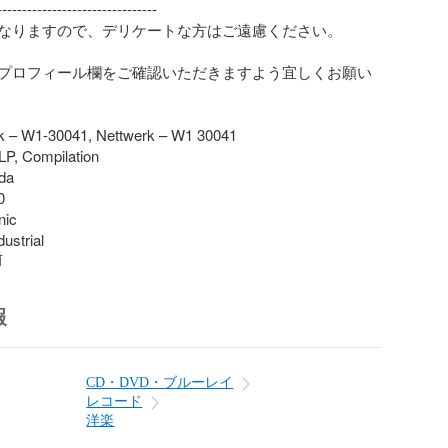
-------------------------------

なりますので、デリケートな方はご遠慮ください。

プロフィール欄をご確認いただきますよう宜しくお願い
k – W1-30041, Nettwerk – W1 30041

LP, Compilation

a



ic

ustrial
前
報
CD・DVD・ブルーレイ
レコード
洋楽