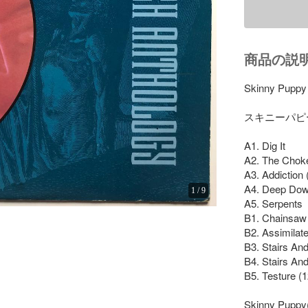
商品の説
Skinny Puppy 
スキニーパピー
A1. Dig It

A2. The Choke
A3. Addiction (
A4. Deep Dow
1
/
9
A5. Serpents

B1. Chainsaw

B2. Assimilate
B3. Stairs And
B4. Stairs And
B5. Testure (1
Skinny 