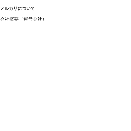
メルカリについて
会社概要（運営会社）
採用情報
プレスリリース
公式ブログ
プレスキット
メルカリUS
メルカリShops
m department（エムデパ）
ヘルプ
ヘルプセンター（ガイド・お問い合わせ）
メルカリShopsでショップを開設する
メルカリShops ショップ管理画面にログイン
メルカリShops出店者向けガイド
お問い合わせ一覧
フリーワードから商品をさがす
プライバシーと利用規約
メルカリ利用規約