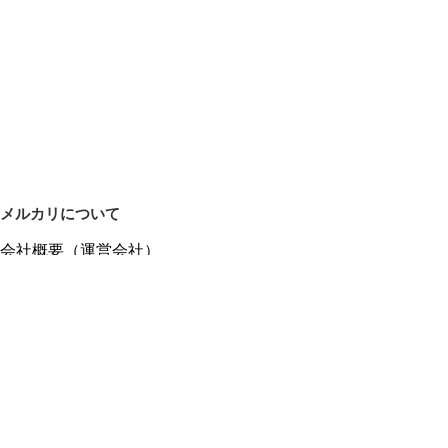
メルカリについて
会社概要（運営会社）
採用情報
プレスリリース
公式ブログ
プレスキット
メルカリUS
メルカリShops
m department（エムデパ）
ヘルプ