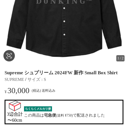
1
/
2
Supreme シュプリーム 2024FW 新作 Small Box Shirt
 / 
SUPREME
サイズ
 : 
S
30,000
(税込) 送料込み
¥
らくらくメルカリ便
3辺合計

この商品は
宅急便
で配送されました
(送料 ¥750)
〜60cm