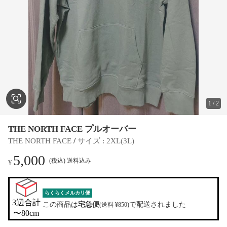
1
/
2
THE NORTH FACE プルオーバー
 / 
THE NORTH FACE
サイズ
 : 
2XL(3L)
5,000
(税込) 送料込み
¥
らくらくメルカリ便
3辺合計

この商品は
宅急便
で配送されました
(送料 ¥850)
〜80cm