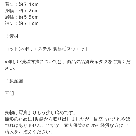
着丈：約７４cm

身幅：約７２cm

肩幅：約５５cm

袖丈：約７１cm

！素材

コットン/ポリエステル 裏起毛スウエット

※詳しい洗濯方法については、商品の品質表示タグをご覧くだ
さい。

！原産国

不明

実物は写真よりもう少し暗めです。

撮影のために1度袋から取り出しましたが、目立った汚れやほ
つれはありません。ですが、素人保管のため神経質な方はご
購入をお控えください。
