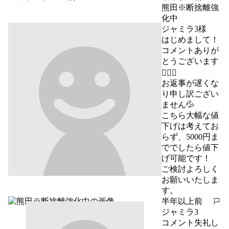
報告する
熊田※断捨離強
化中
ジャミラ3様

はじめまして！
コメントありが
とうございます
🙇🏻‍♀️

お返事が遅くな
り申し訳ござい
ません💦

こちら大幅な値
下げは考えてお
らず、5000円ま
ででしたら値下
げ可能です！

ご検討よろしく
お願いいたしま
す。
半年以上前
報告する
ジャミラ3
コメント失礼し