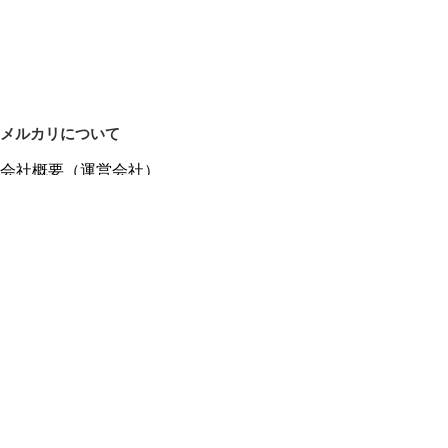
メルカリについて
会社概要（運営会社）
採用情報
プレスリリース
公式ブログ
プレスキット
メルカリUS
メルカリShops
m department（エムデパ）
ヘルプ
ヘルプセンター（ガイド・お問い合わせ）
メルカリShopsでショップを開設する
メルカリShops ショップ管理画面にログイン
メルカリShops出店者向けガイド