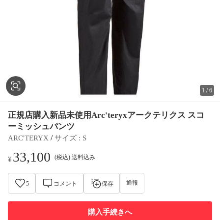
1
/
6
正規店購入新品未使用Arc'teryxアークテリクス スコ
ーミッシュパンツ
 / 
ARC'TERYX
サイズ
 : 
S
33,100
(税込) 送料込み
¥
通報
5
コメント
保存
購入手続きへ