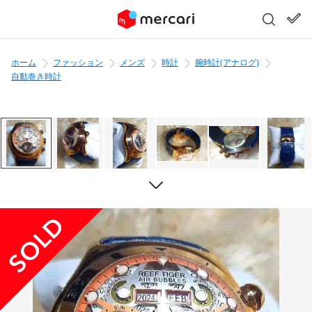
ホーム
ファッション
メンズ
時計
腕時計(アナログ)
自動巻き時計