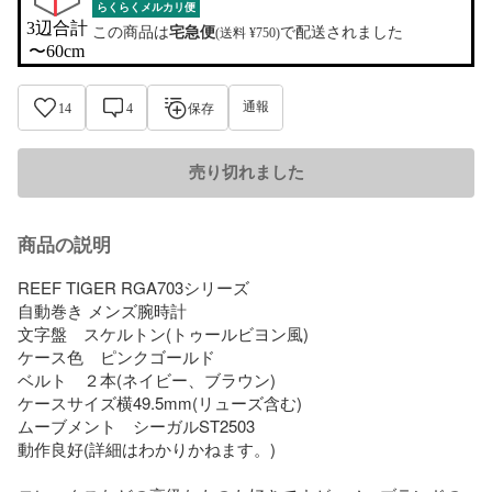
らくらくメルカリ便
3辺合計

この商品は
宅急便
で配送されました
(送料 ¥750)
〜60cm
通報
14
4
保存
売り切れました
商品の説明
REEF TIGER RGA703シリーズ

自動巻き メンズ腕時計 

文字盤　スケルトン(トゥールビヨン風)

ケース色　ピンクゴールド

ベルト　２本(ネイビー、ブラウン)

ケースサイズ横49.5mm(リューズ含む)

ムーブメント　シーガルST2503

動作良好(詳細はわかりかねます。) 
