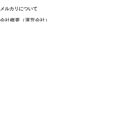
メルカリについて
会社概要（運営会社）
採用情報
プレスリリース
公式ブログ
プレスキット
メルカリUS
メルカリShops
m department（エムデパ）
ヘルプ
ヘルプセンター（ガイド・お問い合わせ）
メルカリShopsでショップを開設する
メルカリShops ショップ管理画面にログイン
メルカリShops出店者向けガイド
お問い合わせ一覧
フリーワードから商品をさがす
プライバシーと利用規約
メルカリ利用規約