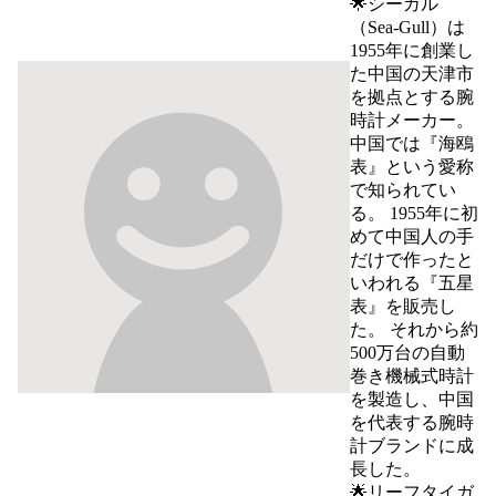
🌟シーガル
（Sea-Gull）は
1955年に創業し
た中国の天津市
を拠点とする腕
時計メーカー。 
中国では『海鴎
表』という愛称
で知られてい
る。 1955年に初
めて中国人の手
だけで作ったと
いわれる『五星
表』を販売し
た。 それから約
500万台の自動
巻き機械式時計
を製造し、中国
を代表する腕時
計ブランドに成
長した。

🌟リーフタイガ