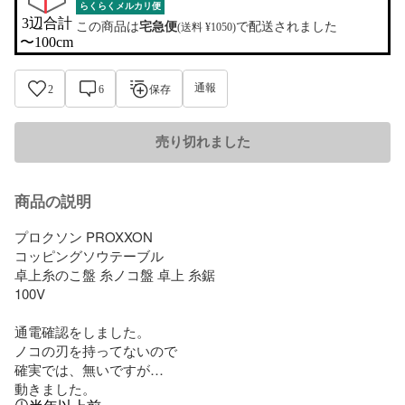
らくらくメルカリ便
3辺合計

この商品は
宅急便
で配送されました
(送料 ¥1050)
〜100cm
通報
2
6
保存
売り切れました
商品の説明
プロクソン PROXXON 

コッピングソウテーブル 

卓上糸のこ盤 糸ノコ盤 卓上 糸鋸 

100V

通電確認をしました。

ノコの刃を持ってないので

確実では、無いですが…

動きました。