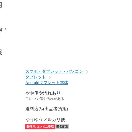
明
す！
前
報
スマホ・タブレット・パソコン
タブレット
Androidタブレット本体
やや傷や汚れあり
目につく傷や汚れがある
送料込み(出品者負担)
ゆうゆうメルカリ便
郵便局/コンビニ受取
匿名配送