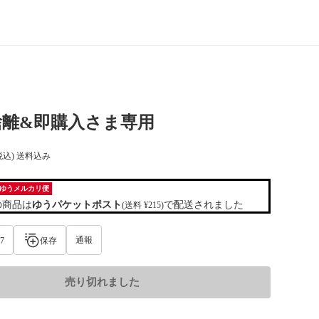
断捨離&即購入さま専用
税込) 送料込み
ゆうメルカリ便
の商品は
ゆうパケットポスト
で配送されました
(送料 ¥215)
通報
7
保存
売り切れました