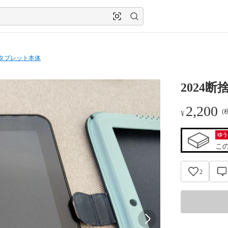
oidタブレット本体
2024
2,200
(
¥
ゆう
こ
2