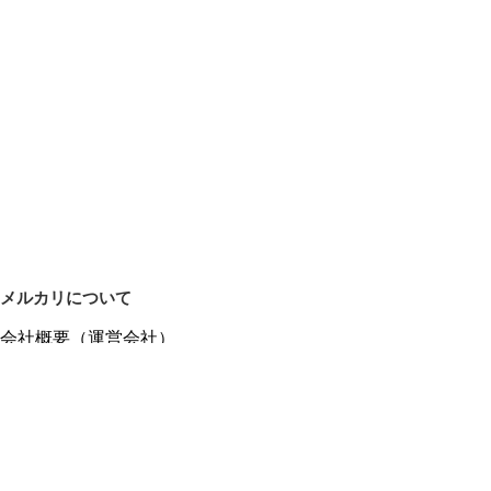
メルカリについて
会社概要（運営会社）
採用情報
プレスリリース
公式ブログ
プレスキット
メルカリUS
メルカリShops