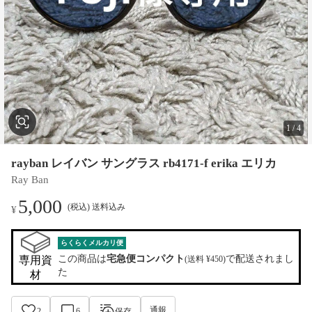
1
/
4
rayban レイバン サングラス rb4171-f erika エリカ
Ray Ban
5,000
(税込) 送料込み
¥
らくらくメルカリ便
この商品は
宅急便コンパクト
で配送されまし
専用資
(送料 ¥450)
た
材
通報
2
6
保存