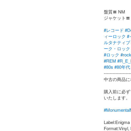
盤質〓 NM

ジャケット〓 V
#レコード
#D
ィーロック
#
ルタナティブ
ーク・ロック
#ロック
#roc
#REM
#R_E
#80s
#80年代
-------------------
中古の商品に
購入前に必ず
いたします。

#Monumen
Label:Enigma 
Format:Vinyl, 