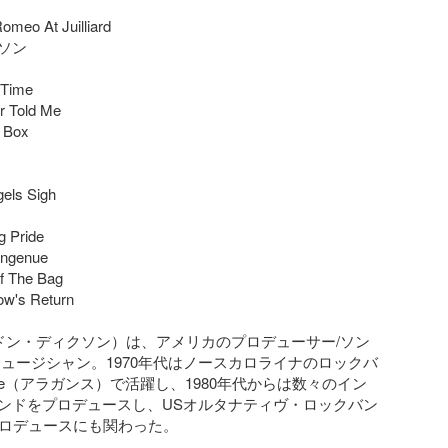
meo At Juilliard

ン

Time

r Told Me

 Box

els Sigh

 Pride

Ingenue

f The Bag

ow's Return

on（ドン・ディクソン）は、アメリカのプロデューサー/ソン
ミュージシャン。1970年代はノースカロライナのロックバ
ance（アラガンス）で活躍し、1980年代からは数々のイン
ンドをプロデュースし、USオルタナティヴ・ロックバン
のプロデュースにも関わった。
