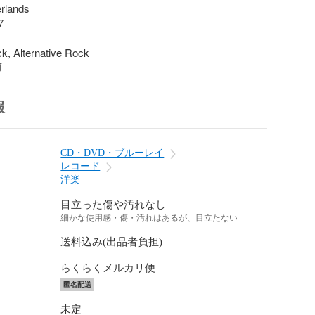
rlands



k, Alternative Rock
前
報
CD・DVD・ブルーレイ
レコード
洋楽
目立った傷や汚れなし
細かな使用感・傷・汚れはあるが、目立たない
送料込み(出品者負担)
らくらくメルカリ便
匿名配送
未定