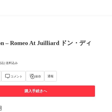
on – Romeo At Juilliard ドン・ディ
税込) 送料込み
通報
コメント
保存
購入手続きへ
明