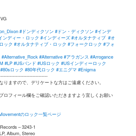
G

on_Dixon
#ドンディクソン
#ドン・ディクソン
#インデ
インディー・ロック
#インディーズ
#オルタナティブ
#オ
ロック
#オルタナティブ・ロック
#フォークロック
#フォ
k
#Alternative_Rock
#Alternative
#アラガンス
#Arrogance
_M
#LP
#USバンド
#USロック
#USインディーロック
#80sロック
#80年代ロック
#エニグマ
#Enigma
-------------------------------

なりますので、デリケートな方はご遠慮ください。

プロフィール欄をご確認いただきますよう宜しくお願い
talMovementのロック一覧ページ
Records – 3243-1

LP, Album, Stereo
