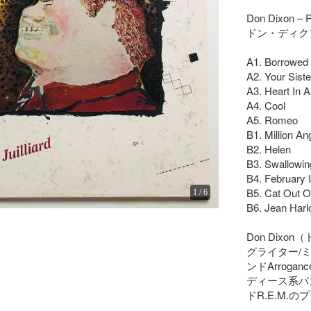
Don Dixon – Ro
ドン・ディクソ
A1. Borrowed 
A2. Your Siste
A3. Heart In A
A4. Cool

A5. Romeo

B1. Million Ang
B2. Helen

B3. Swallowing
B4. February 
B5. Cat Out O
1
/
6
B6. Jean Harl
Don Dix
グライター/
ンドArrog
ディース系バ
ドR.E.M.