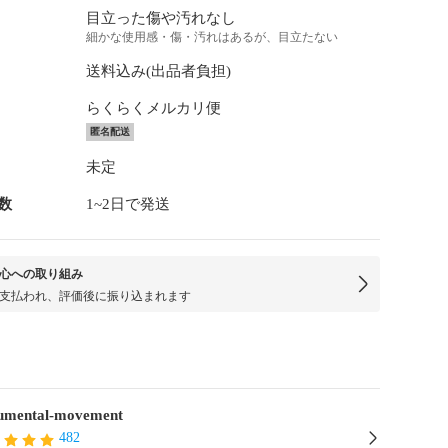
目立った傷や汚れなし
細かな使用感・傷・汚れはあるが、目立たない
送料込み(出品者負担)
らくらくメルカリ便
匿名配送
未定
数
1~2日で発送
心への取り組み
支払われ、評価後に振り込まれます
mental-movement
482