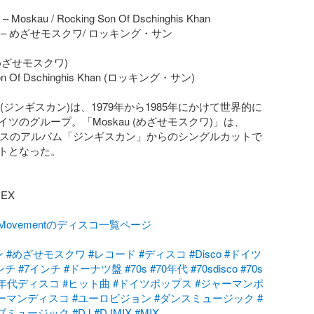
– Moskau / Rocking Son Of Dschinghis Khan

– めざせモスクワ/ ロッキング・サン

 (めざせモスクワ)

Son Of Dschinghis Khan (ロッキング・サン)

Khan(ジンギスカン)は、1979年から1985年にかけて世界的に
ツのグループ。「Moskau (めざせモスクワ)」は、 
リースのアルバム「ジンギスカン」からのシングルカットで
トとなった。

X

talMovementのディスコ一覧ページ
ン
#めざせモスクワ
#レコード
#ディスコ
#Disco
#ドイツ
ンチ
#7インチ
#ドーナツ盤
#70s
#70年代
#70sdisco
#70s
0年代ディスコ
#ヒット曲
#ドイツポップス
#ジャーマンポ
ーマンディスコ
#ユーロビジョン
#ダンスミュージック
#
ブミュージック
#DJ
#DJMIX
#MIX