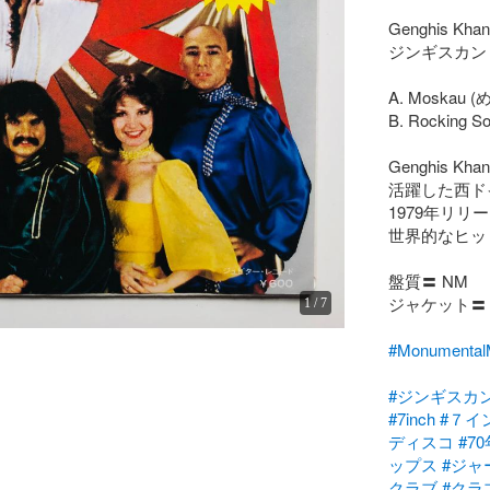
Genghis Khan 
ジンギスカン 
A. Moskau
B. Rocking 
Genghis 
活躍した西ドイ
1979年リ
世界的なヒッ
盤質〓 NM

ジャケット〓 E
1
/
7
#Monumen
#ジンギスカ
#7inch
#７イ
ディスコ
#7
ップス
#ジャ
クラブ
#クラ