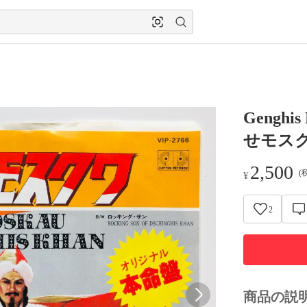
Gengh
せモスクワ
2,500
(
¥
2
商品の説