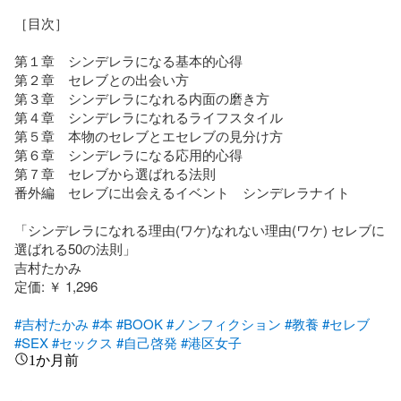
［目次］

第１章　シンデレラになる基本的心得

第２章　セレブとの出会い方

第３章　シンデレラになれる内面の磨き方

第４章　シンデレラになれるライフスタイル

第５章　本物のセレブとエセレブの見分け方

第６章　シンデレラになる応用的心得

第７章　セレブから選ばれる法則

番外編　セレブに出会えるイベント　シンデレラナイト

「シンデレラになれる理由(ワケ)なれない理由(ワケ) セレブに
選ばれる50の法則」

吉村たかみ

定価: ￥ 1,296

#吉村たかみ
#本
#BOOK
#ノンフィクション
#教養
#セレブ
#SEX
#セックス
#自己啓発
#港区女子
1か月前