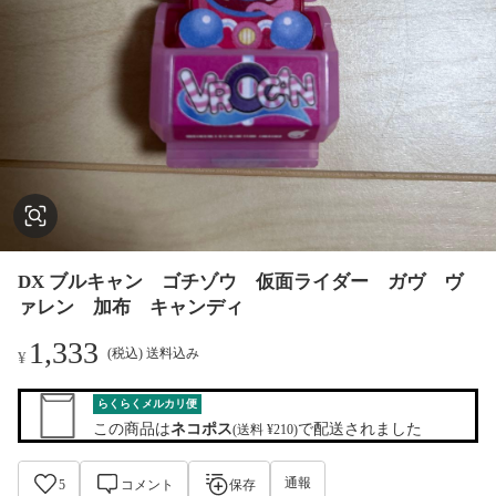
DX ブルキャン ゴチゾウ 仮面ライダー ガヴ ヴ
ァレン 加布 キャンディ
1,333
(税込) 送料込み
¥
らくらくメルカリ便
この商品は
ネコポス
で配送されました
(送料 ¥210)
通報
5
コメント
保存