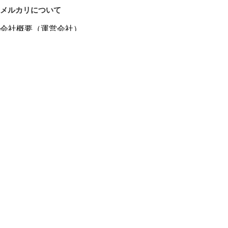
メルカリについて
会社概要（運営会社）
採用情報
プレスリリース
公式ブログ
プレスキット
メルカリUS
メルカリShops
m department（エムデパ）
ヘルプ
ヘルプセンター（ガイド・お問い合わせ）
メルカリShopsでショップを開設する
メルカリShops ショップ管理画面にログイン
メルカリShops出店者向けガイド
お問い合わせ一覧
フリーワードから商品をさがす
プライバシーと利用規約
メルカリ利用規約
メルカリShops利用規約