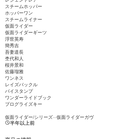
スチームホッパー

ホッパーワン

スチームライナー

仮面ライダー

仮面ライダーギーツ

浮世英寿

簡秀吉

吾妻道長

杢代和人

桜井景和

佐藤瑠雅

ワンネス

レイズバックル

バイスタンプ

ワンダーライドブック

プログライズキー

仮面ライダー/シリーズ···仮面ライダーガヴ
半年以上前