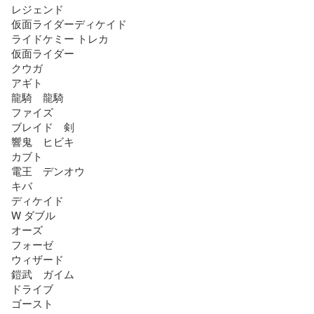
レジェンド

仮面ライダーディケイド

ライドケミー トレカ

仮面ライダー

クウガ

アギト

龍騎　龍騎

ファイズ

ブレイド　剣

響鬼　ヒビキ

カブト

電王　デンオウ

キバ

ディケイド

W ダブル

オーズ

フォーゼ

ウィザード

鎧武　ガイム

ドライブ

ゴースト
