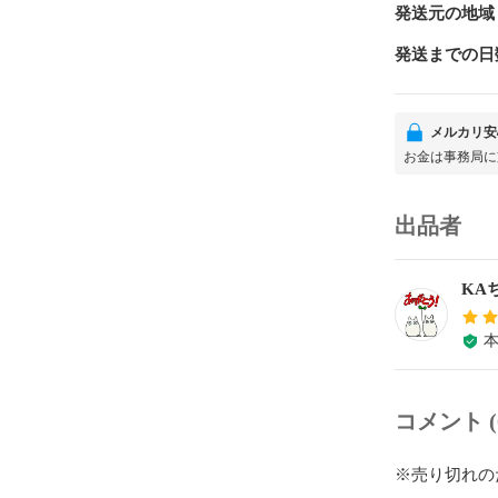
発送元の地域
発送までの日
メルカリ安
お金は事務局に
出品者
KA
コメント (
※売り切れの