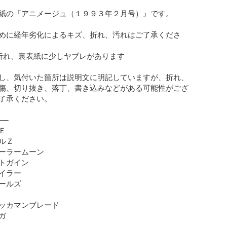
紙の『アニメージュ（１９９３年２月号）』です。

めに経年劣化によるキズ、折れ、汚れはご了承くださ
折れ、裏表紙に少しヤブレがあります

し、気付いた箇所は説明文に明記していますが、折れ、
傷、切り抜き、落丁、書き込みなどがある可能性がござ
了承ください。

─



Ｚ

ーラームーン

トガイン

イラー

ールズ

ッカマンブレード


