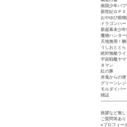
南国少年パプ
新世紀ＧＰＸ
おやゆび姫物語
ドラゴンハーフ
新超幕末少年
魔物ハンター
天地無用！魎皇
うしおととら

絶対無敵ライ
宇宙戦艦ヤマト
８マン

紅の豚

赤鬼からの便り
グリーンレジ
モルダイバー

雑誌

─────────
挨拶など無し
ご質問等あり
※プロフィール