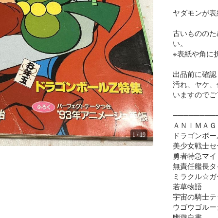
ヤダモンが表
古いもののた
い。

※表紙や角に
出品前に確認
汚れ、ヤケ、
いますのでご
─────────
ＡＮＩＭＡＧＥ
ドラゴンボール
1
/
19
美少女戦士セ
勇者特急マイ
無責任艦長タ
ミラクル☆ガ
若草物語

宇宙の騎士テ
ウゴウゴルーガ
幽遊白書
