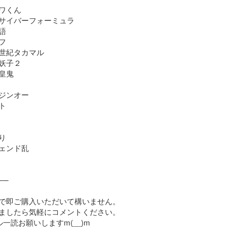
ワくん

サイバーフォーミュラ





世紀タカマル

妖子２

鬼

ジンオー





ェンド乱

─

で即ご購入いただいて構いません。

ましたら気軽にコメントください。

一読お願いしますm(__)m
