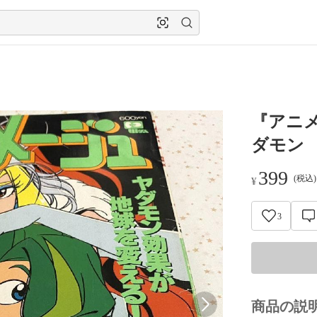
『アニ
ダモン
399
(税込
¥
3
商品の説