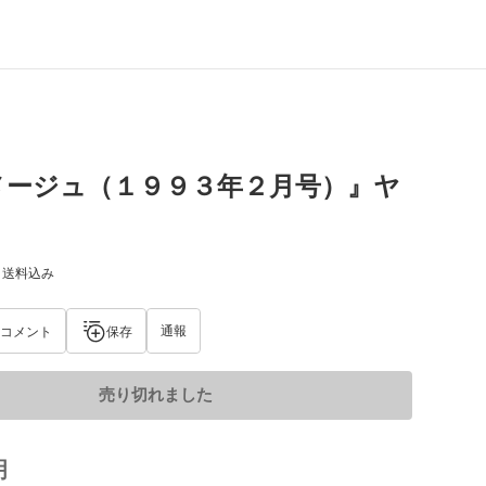
メージュ（１９９３年２月号）』ヤ
) 送料込み
通報
コメント
保存
売り切れました
明