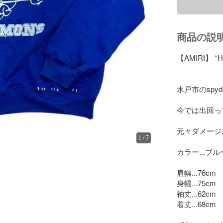
商品の説
【AMIRI】 *
水戸市のspy
今では出回っ
元々ダメージ
1
/
7
カラー...ブルー
肩幅...76cm

身幅...75cm

袖丈...62cm

着丈...68cm
