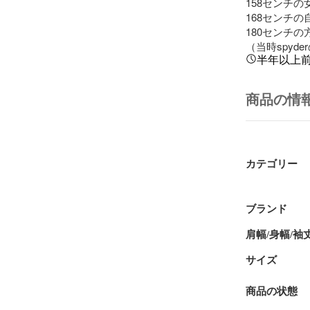
158センチ
168センチ
180センチ
（当時spy
半年以上
商品の情
カテゴリー
ブランド
肩幅/身幅/袖
サイズ
商品の状態