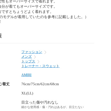
の女性もオーバーサイズで着れます。

の自分が着てもオーバーサイズです。

の方ですとちょうどよく着れます。

derのモデルが着用していたのを参考に記載しました。）
前
報
ファッション
メンズ
トップス
トレーナー・スウェット
AMIRI
丈/着丈
76cm/75cm/62cm/68cm
XL(LL)
目立った傷や汚れなし
細かな使用感・傷・汚れはあるが、目立たない