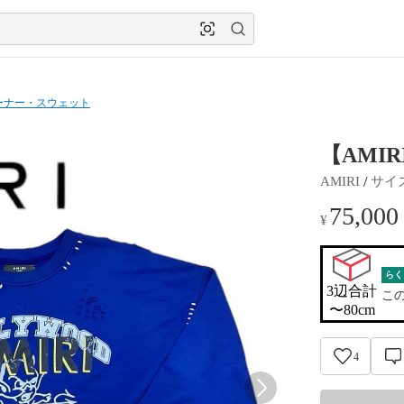
ーナー・スウェット
【AMIR
 / 
AMIRI
サイ
75,000
¥
らく
3辺合計

こ
〜80cm
4