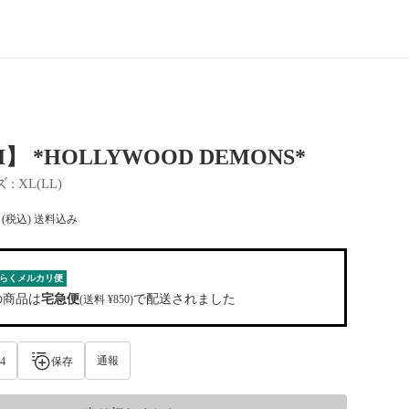
I】 *HOLLYWOOD DEMONS*
ズ
 : 
XL(LL)
(税込) 送料込み
らくメルカリ便
の商品は
宅急便
で配送されました
(送料 ¥850)
通報
4
保存