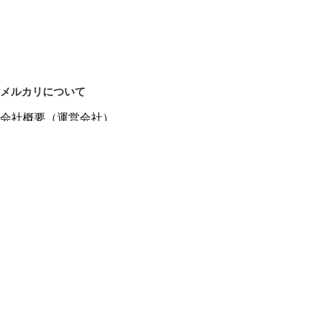
メルカリについて
会社概要（運営会社）
採用情報
プレスリリース
公式ブログ
プレスキット
メルカリUS
メルカリShops
m department（エムデパ）
ヘルプ
ヘルプセンター（ガイド・お問い合わせ）
メルカリShopsでショップを開設する
メルカリShops ショップ管理画面にログイン
メルカリShops出店者向けガイド