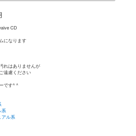
明
ve CD 

ムになります

汚れはありませんが

ご遠慮ください

です^ ^

系
ル系
ュアル系