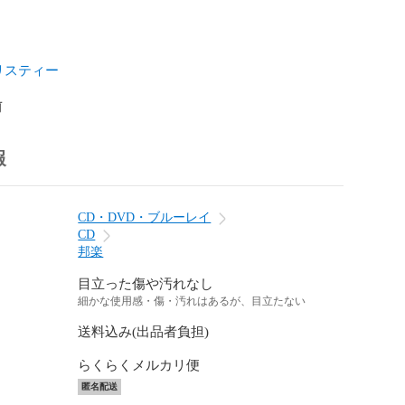
リスティー
前
報
CD・DVD・ブルーレイ
CD
邦楽
目立った傷や汚れなし
細かな使用感・傷・汚れはあるが、目立たない
送料込み(出品者負担)
らくらくメルカリ便
匿名配送