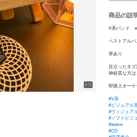
商品の説
V系バンド　wai
ベストアルバ
帯あり

目立ったキズ
神経質な方は
即購入オーケー
1
/
5
#V系
#ビジュアル
#ヴィジュア
#ソフトビジ
#waive
#CD
#田澤孝介