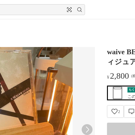
waive
ィジュ
2,800
(
¥
らく
こ
2