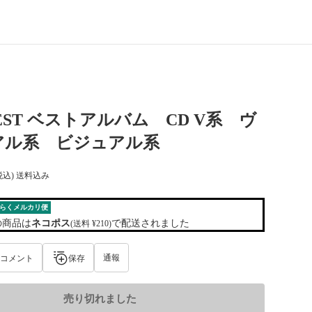
 BEST ベストアルバム CD V系 ヴ
アル系 ビジュアル系
税込) 送料込み
らくメルカリ便
の商品は
ネコポス
で配送されました
(送料 ¥210)
通報
コメント
保存
売り切れました