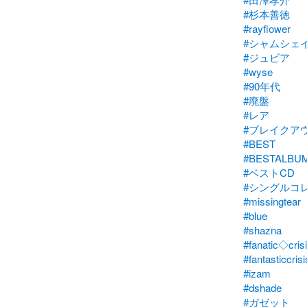
#杉本善徳
#rayflower
#シャムシェ
#ジュビア
#wyse
#90年代
#廃盤
#レア
#ブレイクア
#BEST
#BESTALBU
#ベストCD
#シングルコ
#missingtear
#blue
#shazna
#fanatic◇cris
#fantasticcrisi
#izam
#dshade
#ガゼット