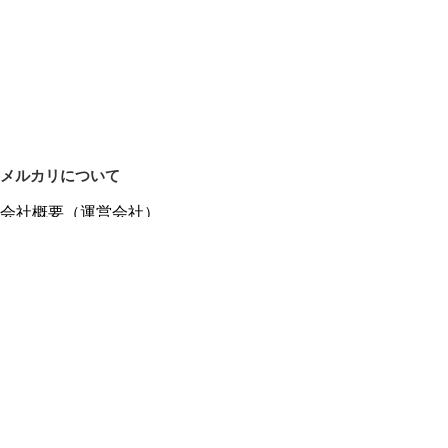
メルカリについて
会社概要（運営会社）
採用情報
プレスリリース
公式ブログ
プレスキット
メルカリUS
メルカリShops
m department（エムデパ）
ヘルプ
ヘルプセンター（ガイド・お問い合わせ）
メルカリShopsでショップを開設する