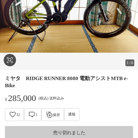
1
/
6
ミヤタ RIDGE RUNNER 8080 電動アシストMTB e-
Bike
285,000
(税込) 送料込み
¥
通報
32
5
保存
売り切れました