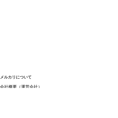
メルカリについて
会社概要（運営会社）
採用情報
プレスリリース
公式ブログ
プレスキット
メルカリUS