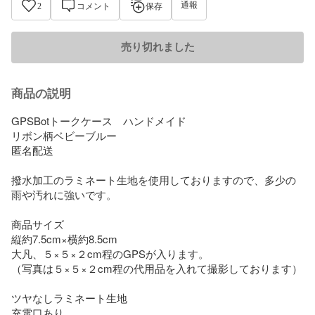
通報
2
コメント
保存
売り切れました
商品の説明
GPSBotトークケース　ハンドメイド

リボン柄ベビーブルー　

匿名配送　

撥水加工のラミネート生地を使用しておりますので、多少の
雨や汚れに強いです。

商品サイズ

縦約7.5cm×横約8.5cm

大凡、５×５×２cm程のGPSが入ります。

（写真は５×５×２cm程の代用品を入れて撮影しております）

ツヤなしラミネート生地

充電口あり
