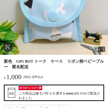
1
/
3
新色 GPS BOT トーク ケース リボン柄ベビーブル
ー 匿名配送
1,000
(税込) 送料込み
¥
ゆうゆうメルカリ便
この商品は
ゆうパケットポストmini
で配送さ
(送料 ¥160)
れました