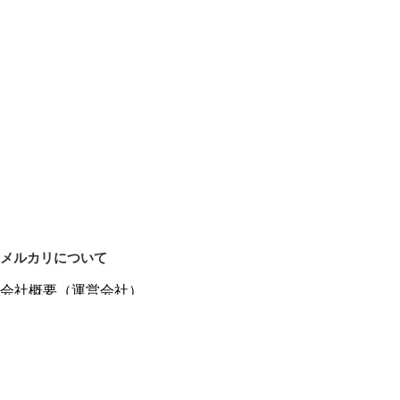
メルカリについて
会社概要（運営会社）
採用情報
プレスリリース
公式ブログ
プレスキット
メルカリUS