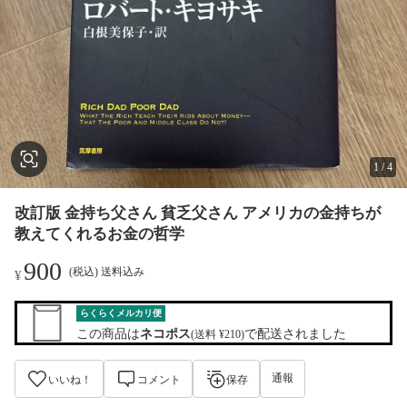
1
/
4
改訂版 金持ち父さん 貧乏父さん アメリカの金持ちが
教えてくれるお金の哲学
900
(税込) 送料込み
¥
らくらくメルカリ便
この商品は
ネコポス
で配送されました
(送料 ¥210)
通報
いいね！
コメント
保存