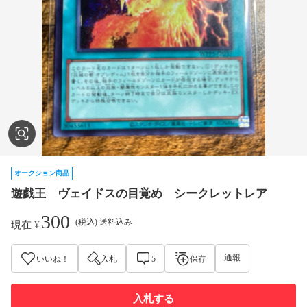
オークション商品
遊戯王 ヴェイドスの目覚め シークレットレア
300
(税込) 送料込み
現在
¥
通報
いいね！
入札
5
保存
入札する