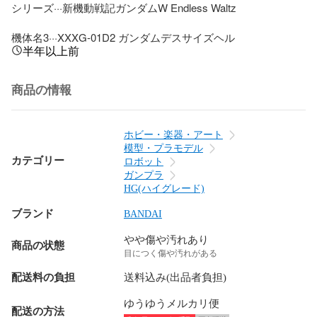
シリーズ···新機動戦記ガンダムW Endless Waltz

機体名3···XXXG-01D2 ガンダムデスサイズヘル
半年以上前
商品の情報
ホビー・楽器・アート
模型・プラモデル
カテゴリー
ロボット
ガンプラ
HG(ハイグレード)
ブランド
BANDAI
やや傷や汚れあり
商品の状態
目につく傷や汚れがある
配送料の負担
送料込み(出品者負担)
ゆうゆうメルカリ便
配送の方法