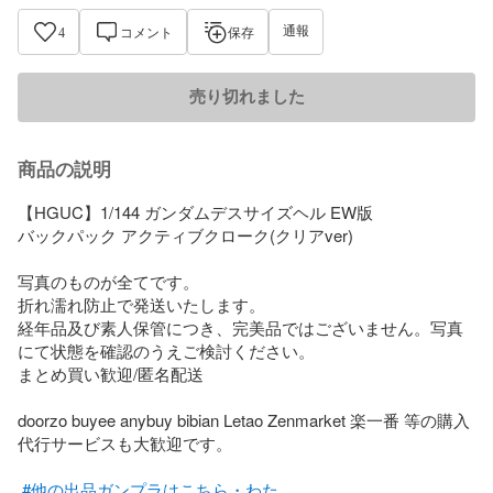
通報
4
コメント
保存
売り切れました
商品の説明
【HGUC】1/144 ガンダムデスサイズヘル EW版 

バックパック アクティブクローク(クリアver)

写真のものが全てです。

折れ濡れ防止で発送いたします。

経年品及び素人保管につき、完美品ではございません。写真
にて状態を確認のうえご検討ください。 

まとめ買い歓迎/匿名配送

doorzo buyee anybuy bibian Letao Zenmarket 楽一番 等の購入
代行サービスも大歓迎です。

#他の出品ガンプラはこちら・わた