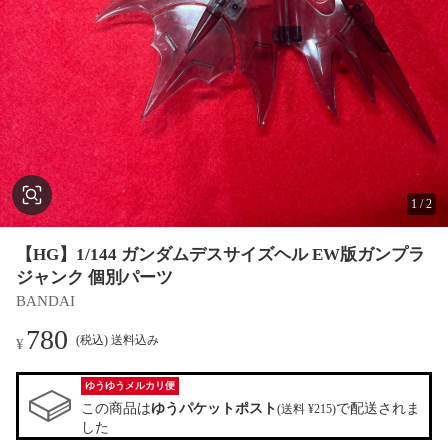
1
/
2
【HG】1/144 ガンダムデスサイズヘル EW版ガンプラ
ジャンク 個別パーツ
BANDAI
780
(税込) 送料込み
¥
ゆうゆうメルカリ便
この商品は
ゆうパケットポスト
で配送されま
(送料 ¥215)
した