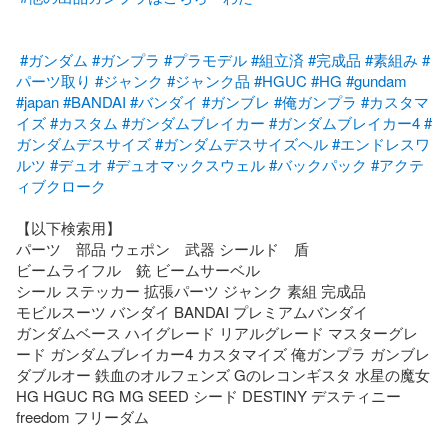
#ガンダム
#ガンプラ
#プラモデル
#組立済
#完成品
#素組み
#
パーツ取り
#ジャンク
#ジャンク品
#HGUC
#HG
#gundam
#japan
#BANDAI
#バンダイ
#ガンブレ
#俺ガンプラ
#カスタマ
イズ
#カスタム
#ガンダムブレイカー
#ガンダムブレイカー4
#
ガンダムデスサイズ
#ガンダムデスサイズヘル
#エンドレスワ
ルツ
#デュオ
#デュオマックスウェル
#バックパック
#アクテ
ィブクローク
【以下検索用】

パーツ　部品 ウェポン　武器 シールド　盾

ビームライフル　銃 ビームサーベル

シール ステッカー 拡張パーツ ジャンク 素組 完成品

モビルスーツ バンダイ BANDAI プレミアムバンダイ

ガンダムベース ハイグレード リアルグレード マスターグレ
ード ガンダムブレイカー4 カスタマイズ 俺ガンプラ ガンブレ 
ダブルオー 鉄血のオルフェンズ Gのレコンギスタ 水星の魔女 

HG HGUC RG MG SEED シード DESTINY デスティニー 
freedom フリーダム
