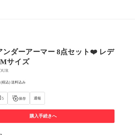
️アンダーアーマー 8点セット❤️ レデ
SMサイズ
OUR
(税込) 送料込み
通報
5
保存
購入手続きへ