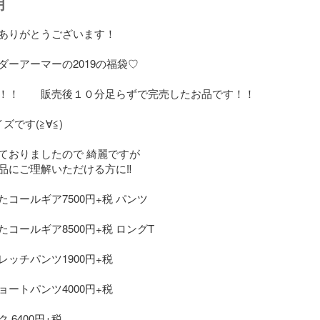
明
ありがとうございます！

ーアーマーの2019の福袋♡

！！　　販売後１０分足らずで完売したお品です！！

です(≧∀≦)

ておりましたので 綺麗ですが

にご理解いただける方に‼️

コールギア7500円+税 パンツ

コールギア8500円+税 ロングT

ッチパンツ1900円+税

ートパンツ4000円+税

6400円+税
