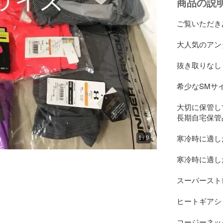
商品の説
ご覧いただき
大人気のアンダ
抜き取りなし
希少なSMサイズ
大切に保管し
長期自宅保管品
寒冷時に適した
1
/
9
寒冷時に適した
スーパーストレ
ヒートギアショ
コージーネック 