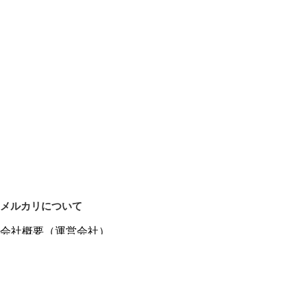
メルカリについて
会社概要（運営会社）
採用情報
プレスリリース
公式ブログ
プレスキット
メルカリUS