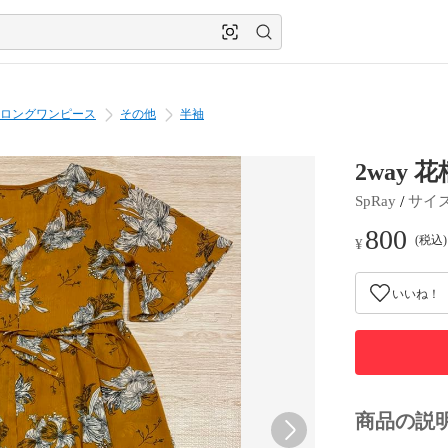
ロングワンピース
その他
半袖
2way
 / 
SpRay
サイ
800
(税込
¥
いいね！
商品の説