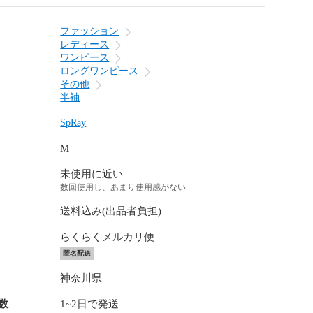
ファッション
レディース
ワンピース
ロングワンピース
その他
半袖
SpRay
M
未使用に近い
数回使用し、あまり使用感がない
送料込み(出品者負担)
らくらくメルカリ便
匿名配送
神奈川県
数
1~2日で発送