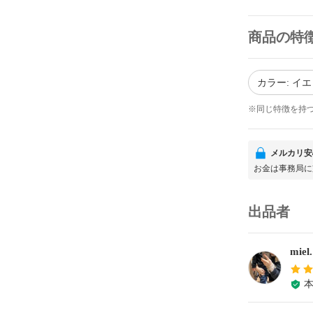
商品の特
カラー: イ
※同じ特徴を持
メルカリ安
お金は事務局に
出品者
miel.