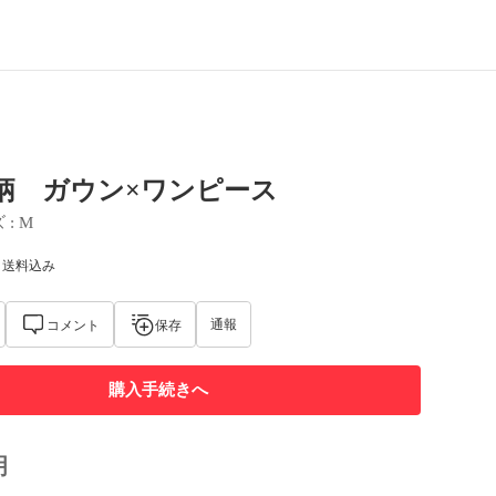
 花柄 ガウン×ワンピース
ズ
 : 
M
) 送料込み
通報
コメント
保存
購入手続きへ
明