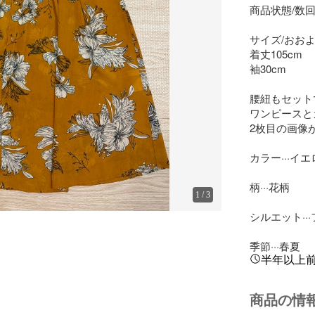
商品状態/数回
サイズ/おおよ
着丈105cm

袖30cm

腰紐もセット
ワンピースと
2枚目の画像
カラー···イエ
柄···花柄

1
/
3
シルエット···
季節···春夏
半年以上
商品の情