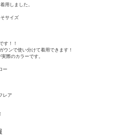
着用しました。

そサイズ

です！！

ガウンで使い分けて着用できます！

が実際のカラーです。

ロー

フレア

前
報